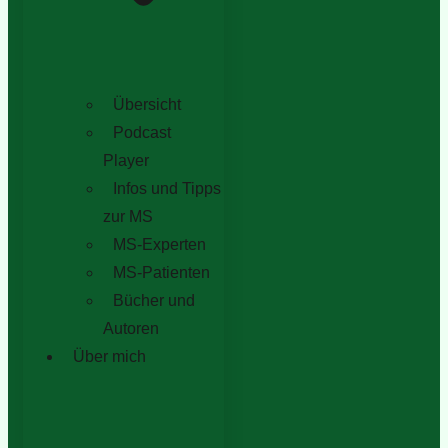
Übersicht
Podcast
Player
Infos und Tipps
zur MS
MS-Experten
MS-Patienten
Bücher und
Autoren
Über mich