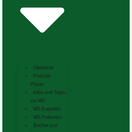
Übersicht
Podcast
Player
Infos und Tipps
zur MS
MS-Experten
MS-Patienten
Bücher und